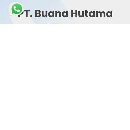
PT. Buana Hutama
Dinamika
Jl Suwayuwo km 50.6 Pandaan, Jawa Timur,
Indonesia (Factory I)
Link Menu
Home
Tentang Kami
Klien Kami
Produk
Kontak Kami
Privacy Policy
Terms and Conditions